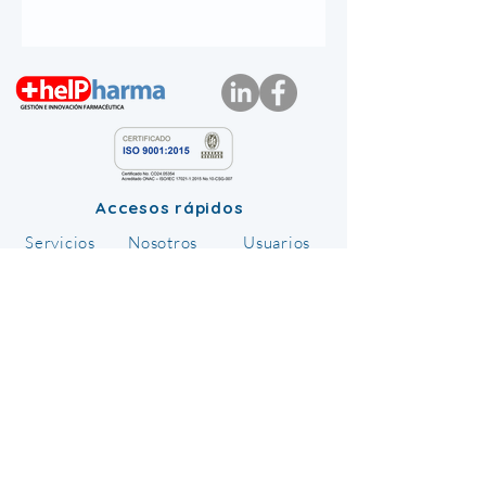
Accesos rápidos
Servicios
Nosotros
Usuarios
PQRS
Contacto
Dirección
Carrera 43 a N. 34 – 95 Piso 11 y Local
298 Centro Comercial Almacentro -
Medellín, Antioquia
Teléfono
(604) 322 0689
Política de privacidad